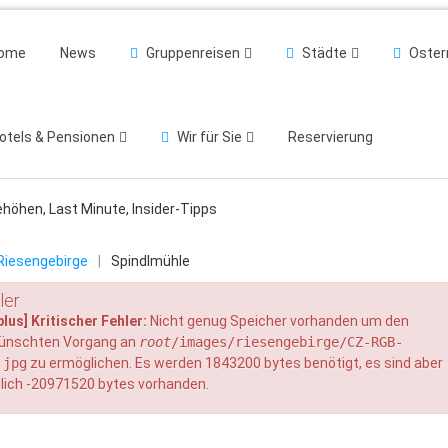
ome
News
Gruppenreisen
Städte
Oster
otels & Pensionen
Wir für Sie
Reservierung
ehöhen, Last Minute, Insider-Tipps
Riesengebirge
|
Spindlmühle
ler
plus] Kritischer Fehler:
Nicht genug Speicher vorhanden um den
ünschten Vorgang an
root
/images/riesengebirge/CZ-RGB-
.jpg
zu ermöglichen. Es werden 1843200 bytes benötigt, es sind aber
glich -20971520 bytes vorhanden.