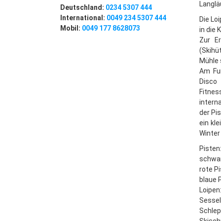
Langlä
Deutschland:
0234 5307 444
International:
0049 234 5307 444
Die Lo
Mobil:
0049 177 8628073
in die
Zur E
(Skihü
Mühle 
Am Fuß
Disco
Fitne
intern
der Pi
ein kl
Winter 
Pisten
schwar
rote Pi
blaue 
Loipen
Sesseli
Schlepp