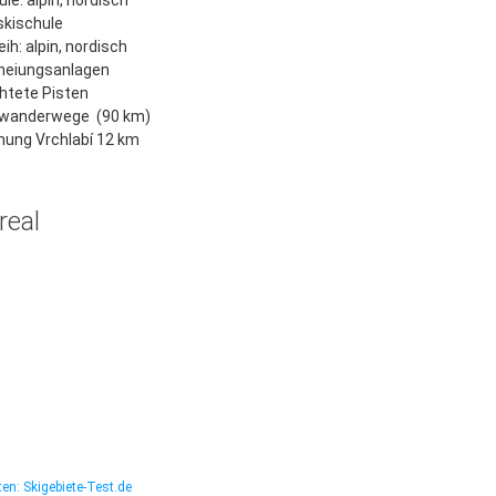
le: alpin, nordisch
skischule
eih: alpin, nordisch
neiungsanlagen
htete Pisten
rwanderwege (90 km)
nung Vrchlabí 12 km
real
en: Skigebiete-Test.de