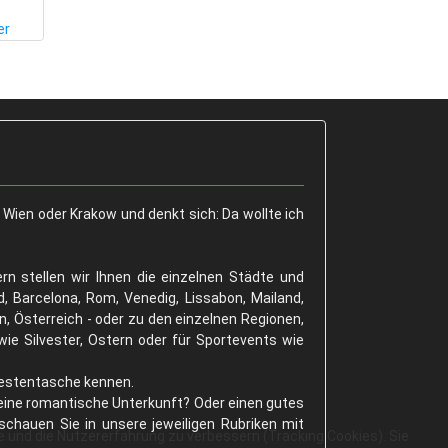
 Wien oder Krakow und denkt sich: Da wollte ich
ern stellen wir Ihnen die einzelnen Städte und
d, Barcelona, Rom, Venedig, Lissabon, Mailand,
 Österreich - oder zu den einzelnen Regionen,
ie Silvester, Ostern oder für Sportevents wie
 Westentasche kennen.
 eine romantische Unterkunft? Oder einen gutes
schauen Sie in unsere jeweiligen Rubriken mit
te und die Nutzererfahrung zu verbessern (Tracking Cookies). Sie