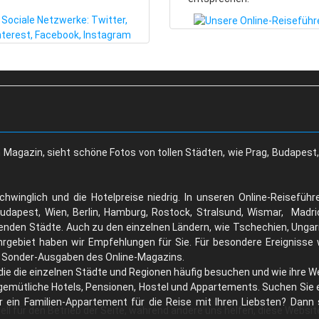
Magazin, sieht schöne Fotos von tollen Städten, wie Prag, Budapest,
hwinglich und die Hotelpreise niedrig. In unseren Online-Reiseführ
Budapest, Wien, Berlin, Hamburg, Rostock, Stralsund, Wismar, Madri
nden Städte. Auch zu den einzelnen Ländern, wie Tschechien, Ungarn,
gebiet haben wir Empfehlungen für Sie. Für besondere Ereignisse w
r Sonder-Ausgaben des Online-Magazins.
, die die einzelnen Städte und Regionen häufig besuchen und wie ihre
 gemütliche Hotels, Pensionen, Hostel und Appartements. Suchen Sie
er ein Familien-Appartement für die Reise mit Ihren Liebsten? Dann 
ell für den Betrieb der Seite, während andere uns helfen, diese Websi