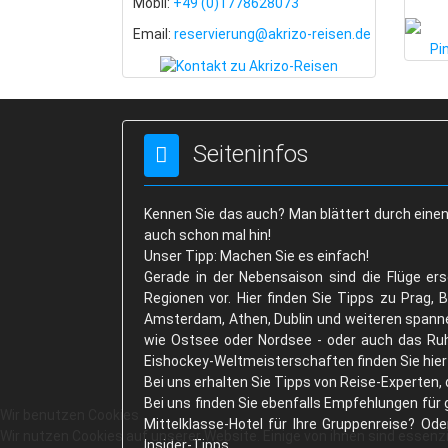
Mobil:
+49 (0)1778628073
Email:
reservierung@akrizo-reisen.de
Seiteninfos
Kennen Sie das auch? Man blättert durch einen 
auch schon mal hin!
Unser Tipp: Machen Sie es einfach!
Gerade in der Nebensaison sind die Flüge ersc
Regionen vor. Hier finden Sie Tipps zu Prag, 
Amsterdam, Athen, Dublin und weiteren spanne
wie Ostsee oder Nordsee - oder auch das Ruhr
Eishockey-Weltmeisterschaften finden Sie hie
Bei uns erhalten Sie Tipps von Reise-Experten
Bei uns finden Sie ebenfalls Empfehlungen für
Wir benutzen Cookies
Mittelklasse-Hotel für Ihre Gruppenreise? Od
Wir nutzen Cookies auf unserer Website. Einige von ihnen sind essenzi
Insider-Tipps.