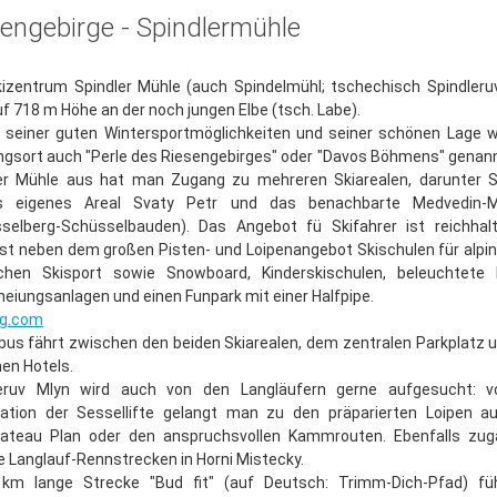
engebirge - Spindlermühle
izentrum Spindler Mühle (auch Spindelmühl; tschechisch Spindleru
auf 718 m Höhe an der noch jungen Elbe (tsch. Labe).
seiner guten Wintersportmöglichkeiten und seiner schönen Lage w
ngsort auch "Perle des Riesengebirges" oder "Davos Böhmens" genan
er Mühle aus hat man Zugang zu mehreren Skiarealen, darunter S
s eigenes Areal Svaty Petr und das benachbarte Medvedin-M
selberg-Schüsselbauden). Das Angebot fü Skifahrer ist reichhal
t neben dem großen Pisten- und Loipenangebot Skischulen für alpi
chen Skisport sowie Snowboard, Kinderskischulen, beleuchtete 
eiungsanlagen und einen Funpark mit einer Halfpipe.
ng.com
ibus fährt zwischen den beiden Skiarealen, dem zentralen Parkplatz 
nen Hotels.
leruv Mlyn wird auch von den Langläufern gerne aufgesucht: v
ation der Sessellifte gelangt man zu den präparierten Loipen 
ateau Plan oder den anspruchsvollen Kammrouten. Ebenfalls zug
ie Langlauf-Rennstrecken in Horni Mistecky.
 km lange Strecke "Bud fit" (auf Deutsch: Trimm-Dich-Pfad) füh