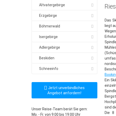
Altvatergebirge
Ries
Erzgebirge
Das Sk
liegt 
Böhmerwald
Wegen 
Erholu
Isergebirge
Spindl
Adlergebirge
Mühle
(Schüs
Beskiden
umfass
nordis
Schneeinfo
Beschn
Booki
Ein Sk
einzel
Jetzt unverbindliches
Spind
Angebot anfordern!
Bergst
Hochpl
sind d
Unser Reise-Team berät Sie gern:
Die 8
Mo. - Fr. von 9:00 bis 19:00 Uhr