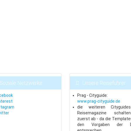
Soziale Netzwerke
Unsere Reiseführer
cebook
Prag - Cityguide:
nterest
www.prag-cityguide.de
stagram
die weiteren Cityguid
itter
Reisemagazine schalte
zuerst ab - da die Template
den Vorgaben der 
entsprechen.