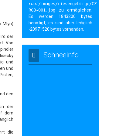
root
/images/riesengebirge/CZ-
RGB-001.jpg
zu ermöglichen.
Es werden 1843200 bytes
benötigt, es sind aber lediglich
v Mlyn)
-20971520 bytes vorhanden.
ird der
nt. Von
pindler
Schneeinfo
isecky
tig und
nen und
Pisten,
und den
on der
auf dem
änglich
rt die