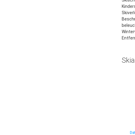
Skischu
Kinder
Skiverl
Besch
beleuc
Winte
Entfer
Skia
Dat