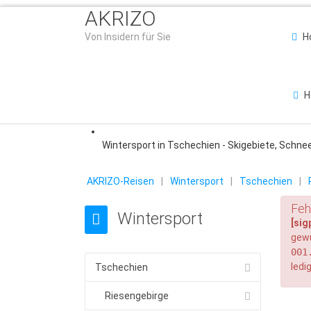
AKRIZO
Von Insidern für Sie
H
H
Wintersport in Tschechien - Skigebiete, Schne
AKRIZO-Reisen
|
Wintersport
|
Tschechien
|
Feh
Wintersport
[sig
gew
001
ledi
Tschechien
Riesengebirge