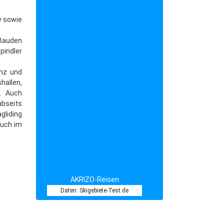
v sowie
Bauden
pindler
anz und
allen,
. Auch
abseits
gliding
auch im
AKRIZO-Reisen
Daten: Skigebiete-Test.de