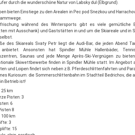
ufer durch die wunderschöne Natur von Labsky dul (Elbgrund).
ipen bieten Einstiege zu den Arealen in Pec pod Snezkou und Harracho
 Kammwege.
rfrischung während des Wintersports gibt es viele gemütliche 
tten mit Ausschank) und Gaststätten in und um die Skiareale und in S
selbst.
e des Skiareals Svaty Petr liegt die Audi-Bar, die jeden Abend T
 anbietet. Ansonsten hat Spindler Mühle Hallenbäder, Tennish
sszentren, Saunas und jede Menge Après-Ski-Vergnügen zu bieten
ationale Skiwettbewerbe finden in Spindler Mühle statt. Im Angebot 
sten und Loipen findet sich neben z.B. Pferdeschlittenfahrten und Para
eines Kuriosum: die Sommerschlittenbahn im Stadtteil Bedrichov, die 
in Betrieb ist!
: 25 km
ze Pisten: 3
sten: 6
Pisten 8
: 100 km
fte: 3
lifte: 15