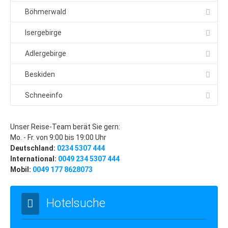
Klassenfahrten nach Prag
Böhmerwald
4-Tage-in-Prag
Isergebirge
Stadtführungen für Klassen
Adlergebirge
Gruppenreisen nach Hamburg
Reisevorschlag: 3-Tage-Hamburg
Beskiden
Aktuelle Angebote: Gruppenreise Hamburg
Schneeinfo
Kontakt: Ihre Reise-Anfrage
Kontakt: Ihre Reise-Angebote
Unser Reise-Team berät Sie gern:
Mo. - Fr. von 9:00 bis 19:00 Uhr
Städte
Deutschland:
0234 5307 444
International:
0049 234 5307 444
Prag
Mobil:
0049 177 8628073
Prag: Insider-Tipps
Hotel-Tipps
Hotelsuche
Lastminute