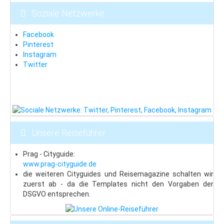
Neklid
Soziale Netzwerke
Hotel-Tipps
Facebook
Böhmerwald
Pinterest
Instagram
Last Minute
Twitter
Zelezna Ruda
Isergebirge
Last Minute
Bedrichov
Unsere Reiseführer
Janov
Prag - Cityguide:
Albrechtice
www.prag-cityguide.de
die weiteren Cityguides und Reisemagazine schalten wir
Adlergebirge
zuerst ab - da die Templates nicht den Vorgaben der
DSGVO entsprechen.
Last Minute
Skiareal Ricky