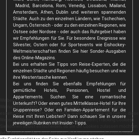
Madrid, Barcelona, Rom, Venedig, Lissabon, Mailand,
Kontakt
Amsterdam, Athen, Dublin und weiteren spannenden
Reiseführer
Städte. Auch zu den einzelnen Ländern, wie Tschechien,
Ungarn, Österreich - oder zu den einzelnen Regionen, wie
Kontakt: Ihre Hotel-Anfrage
Ostsee oder Nordsee - oder auch das Ruhrgebiet haben
wir Empfehlungen für Sie. Für besondere Ereignisse wie
Reservierung
Silvester, Ostern oder für Sportevents wie Eishockey-
Weltmeisterschaften finden Sie hier Sonder-Ausgaben
des Online-Magazins.
Bei uns erhalten Sie Tipps von Reise-Experten, die die
einzelnen Städte und Regionen häufig besuchen und wie
ihre Westentasche kennen.
Bei uns finden Sie ebenfalls Empfehlungen für
gemütliche Hotels, Pensionen, Hostel und
Appartements. Suchen Sie eine romantische
Wir benutzen Cookies
Unterkunft? Oder einen gutes Mittelklasse-Hotel für Ihre
Wir nutzen Cookies auf unserer Website. Einige von ihnen sind
Gruppenreise? Oder ein Familien-Appartement für die
essenziell für den Betrieb der Seite, während andere uns helfen, diese
Reise mit Ihren Liebsten? Dann schauen Sie in unsere
Website und die Nutzererfahrung zu verbessern (Tracking Cookies).
jeweiligen Rubriken mit Insider-Tipps.
Sie können selbst entscheiden, ob Sie die Cookies zulassen möchten.
Bitte beachten Sie, dass bei einer Ablehnung womöglich nicht mehr