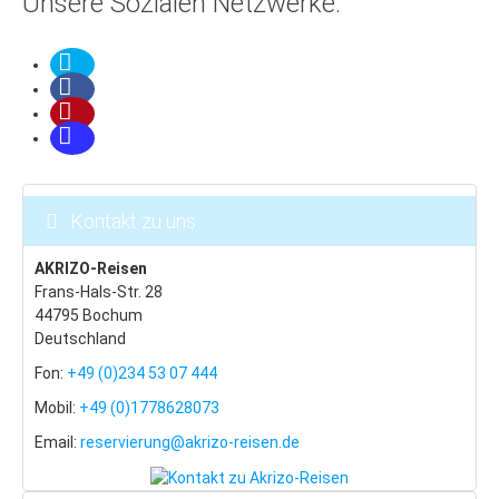
Unsere Sozialen Netzwerke:
Altvatergebirge
Last Minute
Ramsova
Stadt Jesenik
Mala Moravka
Kontakt zu uns
Praded
Cernohorske Sedlo
AKRIZO-Reisen
Frans-Hals-Str. 28
Cernohorske Sedlo (2)
44795 Bochum
Deutschland
Erzgebirge
Fon:
+49 (0)234 53 07 444
Last Minute
Mobil:
+49 (0)1778628073
Bozi Dar
Email:
reservierung@akrizo-reisen.de
Klinovec