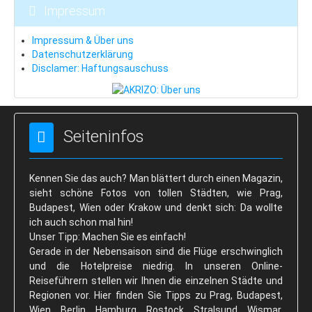
Impressum
Beskiden
Last Minute
Impressum & Über uns
Datenschutzerklärung
Schneeinfo
Disclamer: Haftungsauschuss
Silvester
Silvester in London
Seiteninfos
Silvester in Prag
Hotels & Pensionen
Kennen Sie das auch? Man blättert durch einen Magazin,
Fewos & Häuser
sieht schöne Fotos von tollen Städten, wie Prag,
Prag: Hotels & Pensionen
Budapest, Wien oder Krakow und denkt sich: Da wollte
ich auch schon mal hin!
Vintage-Hotels
Unser Tipp: Machen Sie es einfach!
Gerade in der Nebensaison sind die Flüge erschwinglich
Wir für Sie
und die Hotelpreise niedrig. In unseren Online-
AKRIZO-Reisen: Über uns
Reiseführern stellen wir Ihnen die einzelnen Städte und
Regionen vor. Hier finden Sie Tipps zu Prag, Budapest,
Unser Shop
Wien, Berlin, Hamburg, Rostock, Stralsund, Wismar,