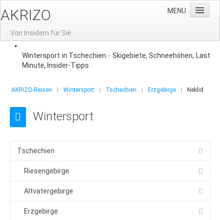
AKRIZO
MENU
Von Insidern für Sie
Home
Wintersport in Tschechien - Skigebiete, Schneehöhen, Last
Minute, Insider-Tipps
News
Gruppenreisen
AKRIZO-Reisen
|
Wintersport
|
Tschechien
|
Erzgebirge
|
Neklid
Gruppenreisen nach Prag
Wintersport
Aktuelle Angebote
Reisevorschlag: 3-Tage-Prag
Tschechien
Gruppenhotels
Gruppenreisen-Restaurants
Riesengebirge
Stadtführung
Altvatergebirge
Moldausschiffahrt
Erzgebirge