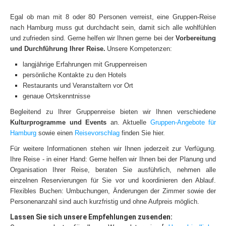
Klassenfahrten nach Prag
Egal ob man mit 8 oder 80 Personen verreist, eine Gruppen-Reise
4-Tage-in-Prag
nach Hamburg muss gut durchdacht sein, damit sich alle wohlfühlen
Stadtführungen für Klassen
und zufrieden sind.
Gerne helfen wir Ihnen gerne bei der
Vorbereitung
und Durchführung Ihrer Reise.
Unsere Kompetenzen:
Gruppenreisen nach Hamburg
langjährige Erfahrungen mit Gruppenreisen
Reisevorschlag: 3-Tage-Hamburg
persönliche Kontakte zu den Hotels
Restaurants und Veranstaltern vor Ort
Aktuelle Angebote: Gruppenreise Hamburg
genaue Ortskenntnisse
Kontakt: Ihre Reise-Anfrage
Begleitend zu Ihrer Gruppenreise bieten wir Ihnen verschiedene
Kulturprogramme und Events
an.
Aktuelle
Gruppen-Angebote für
Kontakt: Ihre Reise-Angebote
Hamburg
sowie einen
Reisevorschlag
finden Sie hier.
Städte
Für weitere Informationen stehen wir Ihnen jederzeit zur Verfügung.
Ihre Reise - in einer Hand: Gerne helfen wir Ihnen bei der Planung und
Prag
Organisation Ihrer Reise, beraten Sie ausführlich, nehmen alle
Prag: Insider-Tipps
einzelnen Reservierungen für Sie vor und koordinieren den Ablauf.
Flexibles Buchen: Umbuchungen, Änderungen der Zimmer sowie der
Hotel-Tipps
Personenanzahl sind auch kurzfristig und ohne Aufpreis möglich.
Lastminute
Lassen Sie sich unsere Empfehlungen zusenden: