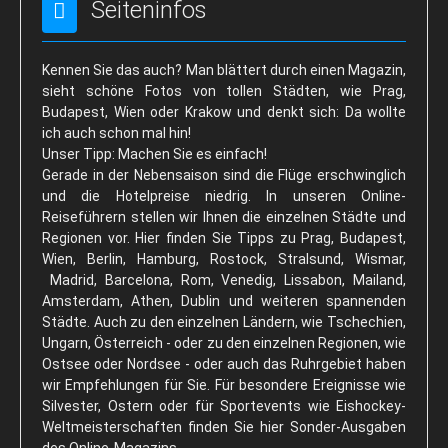
Seiteninfos
Beskiden
Last Minute
Kennen Sie das auch? Man blättert durch einen Magazin,
Schneeinfo
sieht schöne Fotos von tollen Städten, wie Prag,
Budapest, Wien oder Krakow und denkt sich: Da wollte
Silvester
ich auch schon mal hin!
Unser Tipp: Machen Sie es einfach!
Silvester in London
Gerade in der Nebensaison sind die Flüge erschwinglich
Silvester in Prag
und die Hotelpreise niedrig. In unseren Online-
Reiseführern stellen wir Ihnen die einzelnen Städte und
Hotels & Pensionen
Regionen vor. Hier finden Sie Tipps zu Prag, Budapest,
Wien, Berlin, Hamburg, Rostock, Stralsund, Wismar,
Fewos & Häuser
Madrid, Barcelona, Rom, Venedig, Lissabon, Mailand,
Prag: Hotels & Pensionen
Amsterdam, Athen, Dublin und weiteren spannenden
Städte. Auch zu den einzelnen Ländern, wie Tschechien,
Vintage-Hotels
Ungarn, Österreich - oder zu den einzelnen Regionen, wie
Ostsee oder Nordsee - oder auch das Ruhrgebiet haben
Wir für Sie
wir Empfehlungen für Sie. Für besondere Ereignisse wie
AKRIZO-Reisen: Über uns
Silvester, Ostern oder für Sportevents wie Eishockey-
Weltmeisterschaften finden Sie hier Sonder-Ausgaben
Unser Shop