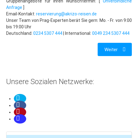
Gruppenangebote für Ihren Wunschtermin: [
Unverbindliche
Budapest
Anfrage
]
Email-Kontakt:
Budapest: Insider-Tipps
reservierung@akrizo-reisen.de
Unser Team von Prag-Experten berät Sie gern: Mo. - Fr. von 9:00
Essen in Budapest
bis 19:00 Uhr
Deutschland:
0234 5307 444
| International:
0049 234 5307 444
Budapest: Lastminute
Ostern
Weiter
Wintersport
Tschechien
Riesengebirge
Unsere Sozialen Netzwerke:
Last Minute
Hotel-Tipps
Harrachov
Spindlmühle
Pec pod Snezkou