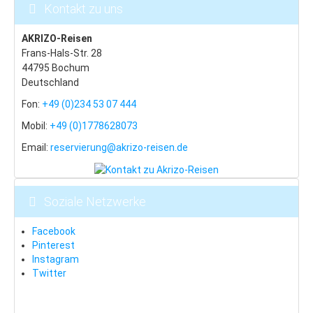
Kontakt zu uns
Altvatergebirge
AKRIZO-Reisen
Last Minute
Frans-Hals-Str. 28
Ramsova
44795 Bochum
Deutschland
Stadt Jesenik
Fon:
+49 (0)234 53 07 444
Mala Moravka
Mobil:
+49 (0)1778628073
Praded
Email:
reservierung@akrizo-reisen.de
Cernohorske Sedlo
Cernohorske Sedlo (2)
Soziale Netzwerke
Erzgebirge
Facebook
Last Minute
Pinterest
Instagram
Bozi Dar
Twitter
Klinovec