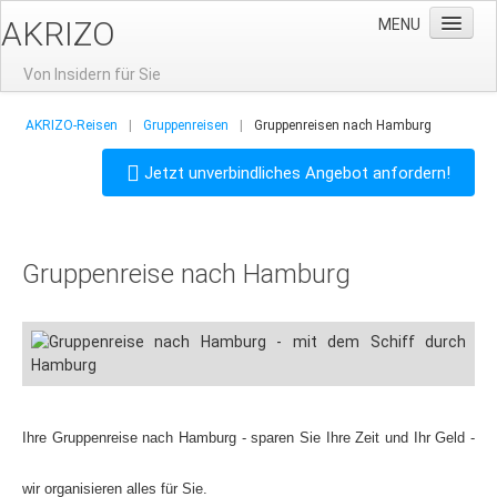
AKRIZO
MENU
Von Insidern für Sie
Home
AKRIZO-Reisen
|
Gruppenreisen
|
Gruppenreisen nach Hamburg
News
Jetzt unverbindliches Angebot anfordern!
Gruppenreisen
Gruppenreisen nach Prag
Gruppenreise nach Hamburg
Aktuelle Angebote
Reisevorschlag: 3-Tage-Prag
Gruppenhotels
Gruppenreisen-Restaurants
Stadtführung
Ihre Gruppenreise nach Hamburg - sparen Sie Ihre Zeit und Ihr Geld -
Moldausschiffahrt
wir organisieren alles für Sie.