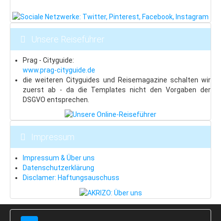
Neklid
Hotel-Tipps
Böhmerwald
Unsere Reiseführer
Last Minute
Prag - Cityguide:
www.prag-cityguide.de
Zelezna Ruda
die weiteren Cityguides und Reisemagazine schalten wir
Isergebirge
zuerst ab - da die Templates nicht den Vorgaben der
DSGVO entsprechen.
Last Minute
Bedrichov
Impressum
Janov
Impressum & Über uns
Albrechtice
Datenschutzerklärung
Adlergebirge
Disclamer: Haftungsauschuss
Last Minute
Skiareal Ricky