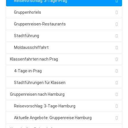
Reisevorschlag: 3-Tage-Prag
Klassenfahrten nach Prag
4-Tage-in-Prag
Gruppenhotels
Stadtführungen für Klassen
Gruppenreisen-Restaurants
Gruppenreisen nach Hamburg
Stadtführung
Reisevorschlag: 3-Tage-Hamburg
Moldausschiffahrt
Aktuelle Angebote: Gruppenreise Hamburg
Klassenfahrten nach Prag
Kontakt: Ihre Reise-Anfrage
Kontakt: Ihre Reise-Angebote
4-Tage-in-Prag
Städte
Stadtführungen für Klassen
Prag
Gruppenreisen nach Hamburg
Prag: Insider-Tipps
Reisevorschlag: 3-Tage-Hamburg
Hotel-Tipps
Aktuelle Angebote: Gruppenreise Hamburg
Lastminute