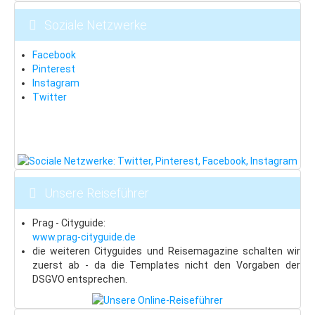
Kontakt
Soziale Netzwerke
Reiseführer
Facebook
Kontakt: Ihre Hotel-Anfrage
Pinterest
Instagram
Reservierung
Twitter
Unsere Reiseführer
Prag - Cityguide:
www.prag-cityguide.de
die weiteren Cityguides und Reisemagazine schalten wir
zuerst ab - da die Templates nicht den Vorgaben der
DSGVO entsprechen.