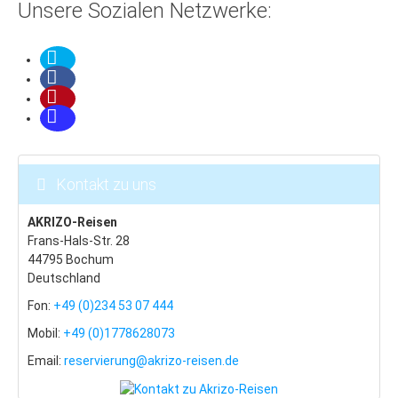
Unsere Sozialen Netzwerke:
Beskiden
Last Minute
Schneeinfo
Silvester
Silvester in London
Silvester in Prag
Kontakt zu uns
Hotels & Pensionen
AKRIZO-Reisen
Fewos & Häuser
Frans-Hals-Str. 28
44795 Bochum
Prag: Hotels & Pensionen
Deutschland
Vintage-Hotels
Fon:
+49 (0)234 53 07 444
Wir für Sie
Mobil:
+49 (0)1778628073
AKRIZO-Reisen: Über uns
Email:
reservierung@akrizo-reisen.de
Unser Shop