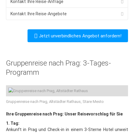
Kontakt: Ihre Reise-Anfrage
Budapest
Budapest: Insider-Tipps
Kontakt: Ihre Reise-Angebote
Essen in Budapest
Budapest: Lastminute
Jetzt unverbindliches Angebot anfordern!
Ostern
Wintersport
Gruppenreise nach Prag: 3-Tages-
Tschechien
Programm
Riesengebirge
Last Minute
Hotel-Tipps
Gruppenreise nach Prag, Altstädter Rathaus, Stare Mesto
Harrachov
Ihre Gruppenreise nach Prag: Unser Reisevorschlag für Sie
Spindlmühle
1. Tag:
Pec pod Snezkou
Ankunft in Prag und Check-in in einem 3-Sterne Hotel unweit