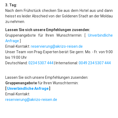
Neklid
3. Tag:
Hotel-Tipps
Nach dem Frühstück checken Sie aus dem Hotel aus und dann
heisst es leider Abschied von der Goldenen Stadt an der Moldau
Böhmerwald
zu nehmen.
Last Minute
Lassen Sie sich unsere Empfehlungen zusenden:
Gruppenangebote für Ihren Wunschtermin: [
Unverbindliche
Zelezna Ruda
Anfrage
]
Email-Kontakt:
reservierung@akrizo-reisen.de
Isergebirge
Unser Team von Prag-Experten berät Sie gern: Mo. - Fr. von 9:00
Last Minute
bis 19:00 Uhr
Deutschland:
0234 5307 444
| International:
0049 234 5307 444
Bedrichov
Janov
Lassen Sie sich unsere Empfehlungen zusenden:
Gruppenangebote
für Ihren Wunschtermin:
Albrechtice
[
Unverbindliche Anfrage
]
Email-Kontakt:
Adlergebirge
reservierung@akrizo-reisen.de
Last Minute
Skiareal Ricky