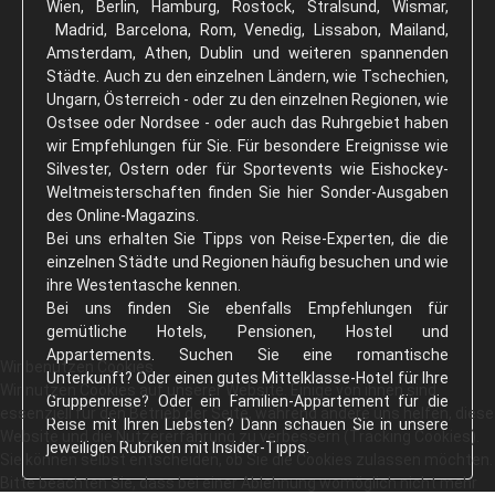
Wien, Berlin, Hamburg, Rostock, Stralsund, Wismar,
Madrid, Barcelona, Rom, Venedig, Lissabon, Mailand,
Amsterdam, Athen, Dublin und weiteren spannenden
Städte. Auch zu den einzelnen Ländern, wie Tschechien,
Ungarn, Österreich - oder zu den einzelnen Regionen, wie
Ostsee oder Nordsee - oder auch das Ruhrgebiet haben
wir Empfehlungen für Sie. Für besondere Ereignisse wie
Silvester, Ostern oder für Sportevents wie Eishockey-
Weltmeisterschaften finden Sie hier Sonder-Ausgaben
des Online-Magazins.
Bei uns erhalten Sie Tipps von Reise-Experten, die die
einzelnen Städte und Regionen häufig besuchen und wie
ihre Westentasche kennen.
Bei uns finden Sie ebenfalls Empfehlungen für
gemütliche Hotels, Pensionen, Hostel und
Appartements. Suchen Sie eine romantische
Wir benutzen Cookies
Unterkunft? Oder einen gutes Mittelklasse-Hotel für Ihre
Wir nutzen Cookies auf unserer Website. Einige von ihnen sind
Gruppenreise? Oder ein Familien-Appartement für die
essenziell für den Betrieb der Seite, während andere uns helfen, diese
Reise mit Ihren Liebsten? Dann schauen Sie in unsere
Website und die Nutzererfahrung zu verbessern (Tracking Cookies).
jeweiligen Rubriken mit Insider-Tipps.
Sie können selbst entscheiden, ob Sie die Cookies zulassen möchten.
Bitte beachten Sie, dass bei einer Ablehnung womöglich nicht mehr