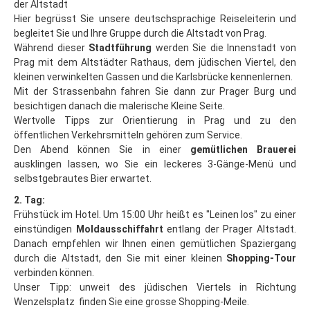
der Altstadt
Altvatergebirge
Hier begrüsst Sie unsere deutschsprachige Reiseleiterin und
begleitet Sie und Ihre Gruppe durch die Altstadt von Prag.
Last Minute
Während dieser
Stadtführung
werden Sie die Innenstadt von
Prag mit dem Altstädter Rathaus, dem jüdischen Viertel, den
Ramsova
kleinen verwinkelten Gassen und die Karlsbrücke kennenlernen.
Stadt Jesenik
Mit der Strassenbahn fahren Sie dann zur Prager Burg und
besichtigen danach die malerische Kleine Seite.
Mala Moravka
Wertvolle Tipps zur Orientierung in Prag und zu den
öffentlichen Verkehrsmitteln gehören zum Service.
Praded
Den Abend können Sie in einer
gemütlichen Brauerei
Cernohorske Sedlo
ausklingen lassen, wo Sie ein leckeres 3-Gänge-Menü und
selbstgebrautes Bier erwartet.
Cernohorske Sedlo (2)
2. Tag:
Erzgebirge
Frühstück im Hotel. Um 15:00 Uhr heißt es "Leinen los" zu einer
einstündigen
Moldausschiffahrt
entlang der Prager Altstadt.
Last Minute
Danach empfehlen wir Ihnen einen gemütlichen Spaziergang
durch die Altstadt, den Sie mit einer kleinen
Shopping-Tour
Bozi Dar
verbinden können.
Klinovec
Unser Tipp: unweit des jüdischen Viertels in Richtung
Wenzelsplatz finden Sie eine grosse Shopping-Meile.