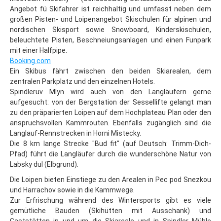
Angebot fü Skifahrer ist reichhaltig und umfasst neben dem
Altvatergebirge
großen Pisten- und Loipenangebot Skischulen für alpinen und
Last Minute
nordischen Skisport sowie Snowboard, Kinderskischulen,
beleuchtete Pisten, Beschneiungsanlagen und einen Funpark
Ramsova
mit einer Halfpipe.
Booking.com
Stadt Jesenik
Ein Skibus fährt zwischen den beiden Skiarealen, dem
Mala Moravka
zentralen Parkplatz und den einzelnen Hotels.
Spindleruv Mlyn wird auch von den Langläufern gerne
Praded
aufgesucht: von der Bergstation der Sessellifte gelangt man
zu den präparierten Loipen auf dem Hochplateau Plan oder den
Cernohorske Sedlo
anspruchsvollen Kammrouten. Ebenfalls zugänglich sind die
Langlauf-Rennstrecken in Horni Mistecky.
Cernohorske Sedlo (2)
Die 8 km lange Strecke "Bud fit" (auf Deutsch: Trimm-Dich-
Erzgebirge
Pfad) führt die Langläufer durch die wunderschöne Natur von
Labsky dul (Elbgrund).
Last Minute
Die Loipen bieten Einstiege zu den Arealen in Pec pod Snezkou
Bozi Dar
und Harrachov sowie in die Kammwege.
Zur Erfrischung während des Wintersports gibt es viele
Klinovec
gemütliche Bauden (Skihütten mit Ausschank) und