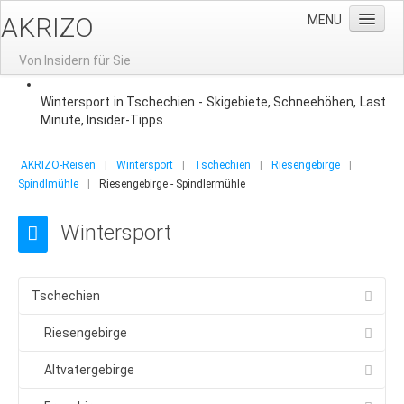
AKRIZO
MENU
Von Insidern für Sie
Home
Wintersport in Tschechien - Skigebiete, Schneehöhen, Last
Minute, Insider-Tipps
News
Gruppenreisen
AKRIZO-Reisen
|
Wintersport
|
Tschechien
|
Riesengebirge
|
Spindlmühle
|
Riesengebirge - Spindlermühle
Gruppenreisen nach Prag
Aktuelle Angebote
Wintersport
Reisevorschlag: 3-Tage-Prag
Gruppenhotels
Tschechien
Gruppenreisen-Restaurants
Riesengebirge
Stadtführung
Altvatergebirge
Moldausschiffahrt