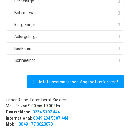
Klassenfahrten nach Prag
Erzgebirge
4-Tage-in-Prag
Böhmerwald
Stadtführungen für Klassen
Isergebirge
Gruppenreisen nach Hamburg
Adlergebirge
Reisevorschlag: 3-Tage-Hamburg
Beskiden
Aktuelle Angebote: Gruppenreise Hamburg
Schneeinfo
Kontakt: Ihre Reise-Anfrage
Kontakt: Ihre Reise-Angebote
Jetzt unverbindliches Angebot anfordern!
Städte
Prag
Unser Reise-Team berät Sie gern:
Prag: Insider-Tipps
Mo. - Fr. von 9:00 bis 19:00 Uhr
Deutschland:
0234 5307 444
Hotel-Tipps
International:
0049 234 5307 444
Lastminute
Mobil:
0049 177 8628073