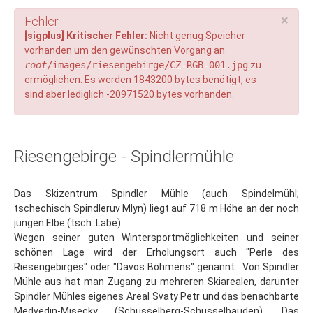
Budapest
×
Fehler
Budapest: Insider-Tipps
[sigplus] Kritischer Fehler:
Nicht genug Speicher
vorhanden um den gewünschten Vorgang an
Essen in Budapest
root
/images/riesengebirge/CZ-RGB-001.jpg
zu
ermöglichen. Es werden 1843200 bytes benötigt, es
Budapest: Lastminute
sind aber lediglich -20971520 bytes vorhanden.
Ostern
Wintersport
Riesengebirge - Spindlermühle
Tschechien
Riesengebirge
Das Skizentrum Spindler Mühle (auch Spindelmühl;
Last Minute
tschechisch Spindleruv Mlyn) liegt auf 718 m Höhe an der noch
jungen Elbe (tsch. Labe).
Hotel-Tipps
Wegen seiner guten Wintersportmöglichkeiten und seiner
Harrachov
schönen Lage wird der Erholungsort auch "Perle des
Riesengebirges" oder "Davos Böhmens" genannt. Von Spindler
Spindlmühle
Mühle aus hat man Zugang zu mehreren Skiarealen, darunter
Spindler Mühles eigenes Areal Svaty Petr und das benachbarte
Pec pod Snezkou
Medvedin-Misecky (Schüsselberg-Schüsselbauden). Das