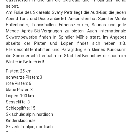
Gaststätten in und um die Skiareale und in Spindler Mühle
Neklid
selbst.
Hotel-Tipps
Am Fuße des Skiareals Svaty Petr liegt die Audi-Bar, die jeden
Abend Tanz und Disco anbietet. Ansonsten hat Spindler Mühle
Böhmerwald
Hallenbäder, Tennishallen, Fitnesszentren, Saunas und jede
Menge Après-Ski-Vergnügen zu bieten. Auch internationale
Last Minute
Skiwettbewerbe finden in Spindler Mühle statt. Im Angebot
Zelezna Ruda
abseits der Pisten und Loipen findet sich neben z.B.
Pferdeschlittenfahrten und Paragliding ein kleines Kuriosum:
Isergebirge
die Sommerschlittenbahn im Stadtteil Bedrichov, die auch im
Winter in Betrieb ist!
Last Minute
Pisten: 25 km
Bedrichov
schwarze Pisten: 3
rote Pisten: 6
Janov
blaue Pisten 8
Albrechtice
Loipen: 100 km
Sesselifte: 3
Adlergebirge
Schlepplifte: 15
Skischule: alpin, nordisch
Last Minute
Kinderskischule
Skiareal Ricky
Skiverleih: alpin, nordisch