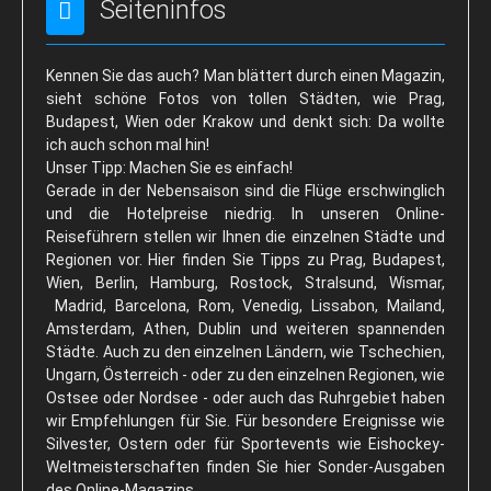
Seiteninfos
Kontakt
Reiseführer
Kennen Sie das auch? Man blättert durch einen Magazin,
sieht schöne Fotos von tollen Städten, wie Prag,
Kontakt: Ihre Hotel-Anfrage
Budapest, Wien oder Krakow und denkt sich: Da wollte
Reservierung
ich auch schon mal hin!
Unser Tipp: Machen Sie es einfach!
Gerade in der Nebensaison sind die Flüge erschwinglich
und die Hotelpreise niedrig. In unseren Online-
Reiseführern stellen wir Ihnen die einzelnen Städte und
Regionen vor. Hier finden Sie Tipps zu Prag, Budapest,
Wien, Berlin, Hamburg, Rostock, Stralsund, Wismar,
Madrid, Barcelona, Rom, Venedig, Lissabon, Mailand,
Amsterdam, Athen, Dublin und weiteren spannenden
Städte. Auch zu den einzelnen Ländern, wie Tschechien,
Ungarn, Österreich - oder zu den einzelnen Regionen, wie
Ostsee oder Nordsee - oder auch das Ruhrgebiet haben
wir Empfehlungen für Sie. Für besondere Ereignisse wie
Silvester, Ostern oder für Sportevents wie Eishockey-
Weltmeisterschaften finden Sie hier Sonder-Ausgaben
des Online-Magazins.