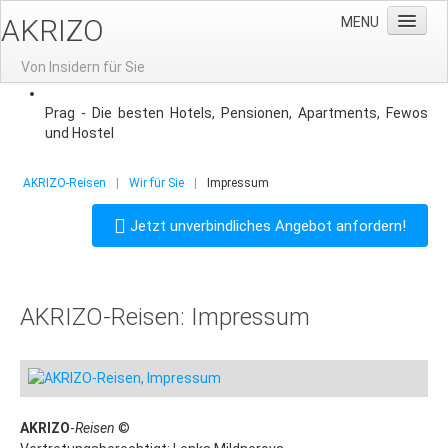
AKRIZO
MENU
Von Insidern für Sie
Home
Prag - Die besten Hotels, Pensionen, Apartments, Fewos
und Hostel
News
Gruppenreisen
AKRIZO-Reisen
|
Wir für Sie
|
Impressum
Gruppenreisen nach Prag
Jetzt unverbindliches Angebot anfordern!
Aktuelle Angebote
Reisevorschlag: 3-Tage-Prag
AKRIZO-Reisen: Impressum
Gruppenhotels
Gruppenreisen-Restaurants
Stadtführung
Moldausschiffahrt
AKRIZO
-
Reisen
©