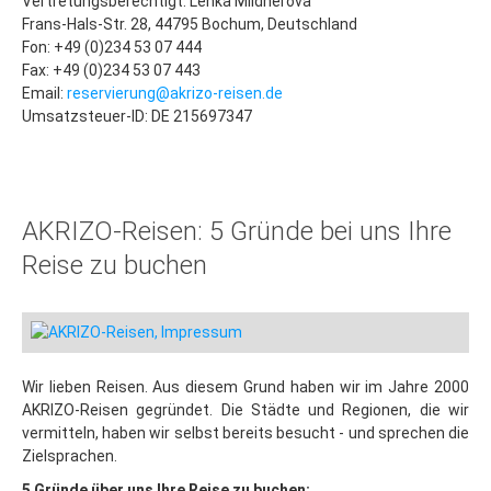
Vertretungsberechtigt: Lenka Mildnerova
Klassenfahrten nach Prag
Frans-Hals-Str. 28, 44795 Bochum, Deutschland
4-Tage-in-Prag
Fon: +49 (0)234 53 07 444
Fax: +49 (0)234 53 07 443
Stadtführungen für Klassen
Email:
reservierung@akrizo-reisen.de
Umsatzsteuer-ID: DE 215697347
Gruppenreisen nach Hamburg
Reisevorschlag: 3-Tage-Hamburg
Aktuelle Angebote: Gruppenreise Hamburg
AKRIZO-Reisen: 5 Gründe bei uns Ihre
Kontakt: Ihre Reise-Anfrage
Reise zu buchen
Kontakt: Ihre Reise-Angebote
Städte
Prag
Wir lieben Reisen. Aus diesem Grund haben wir im Jahre 2000
Prag: Insider-Tipps
AKRIZO-Reisen gegründet. Die Städte und Regionen, die wir
Hotel-Tipps
vermitteln, haben wir selbst bereits besucht - und sprechen die
Zielsprachen.
Lastminute
5 Gründe über uns Ihre Reise zu buchen: