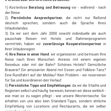
Budapest
1) Kostenlose
Beratung und Betreuung
vor - während - nach
Budapest: Insider-Tipps
der Reise.
2)
Persönliche Ansprechpartner
, die nicht nur fließend
Essen in Budapest
deutsch sprechen, sondern auch die Sprache Ihres
Urlaubslandes.
Budapest: Lastminute
3) Da wir seit dem Jahr 2000 sowohl individuelle als auch
Ostern
pauschale Reisen mit Hotels und Rahmenprogramm
vermitteln, haben wir
zuverlässige
Kooperationspartner
in
Wintersport
Ihrer Urlaubsregion.
4)
Ihre Reise in einer Hand
: wir organisieren und betreuen Ihre
Tschechien
Reise nach Ihren Wünschen. Anreise mit einem eigenen
Riesengebirge
Reisebus oder mit der Bahn? Schönes Hotels? Gemütliche
Brauerei? Ein amüsanter Abend mit Essen und Folklore-Tanz?
Last Minute
Eine Rundfahrt auf der Moldau? Kein Problem - wir reservieren
für Sie und koordinieren den Verlauf.
Hotel-Tipps
5)
Persönliche Tipps und Empfehlungen
: da wir die Städte und
Harrachov
Regionen selbst und häufig bereisen, kennen wir diese wirklich -
wie man so zu sagen pflegt - wie unsere Westentasche. Sie
Spindlmühle
erhalten von uns also kein Standard-Tipps, sondern ehrliche
Empfehlung von Locations und Restaurants, die wir selber
Pec pod Snezkou