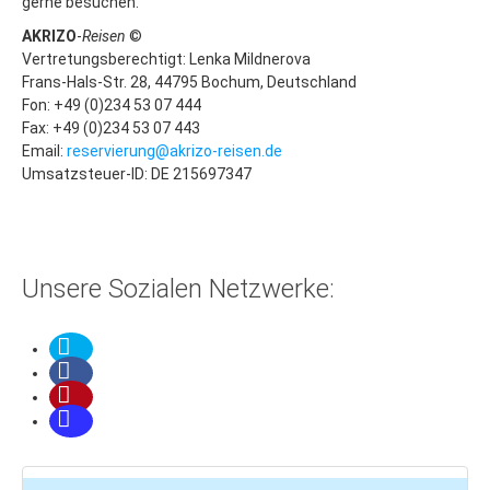
gerne besuchen.
Altvatergebirge
AKRIZO
-
Reisen
©
Vertretungsberechtigt: Lenka Mildnerova
Last Minute
Frans-Hals-Str. 28, 44795 Bochum, Deutschland
Ramsova
Fon: +49 (0)234 53 07 444
Fax: +49 (0)234 53 07 443
Stadt Jesenik
Email:
reservierung@akrizo-reisen.de
Umsatzsteuer-ID: DE 215697347
Mala Moravka
Praded
Cernohorske Sedlo
Unsere Sozialen Netzwerke:
Cernohorske Sedlo (2)
Erzgebirge
Last Minute
Bozi Dar
Klinovec