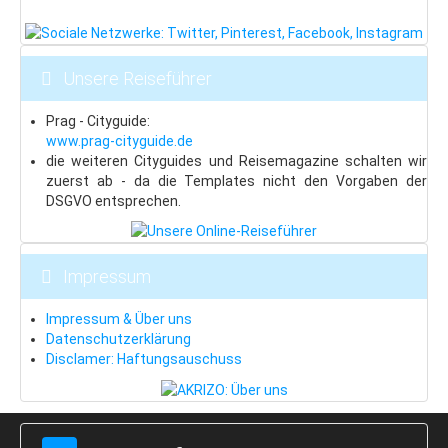
Beskiden
Last Minute
Unsere Reiseführer
Schneeinfo
Prag - Cityguide:
Silvester
www.prag-cityguide.de
Silvester in London
die weiteren Cityguides und Reisemagazine schalten wir
zuerst ab - da die Templates nicht den Vorgaben der
Silvester in Prag
DSGVO entsprechen.
Hotels & Pensionen
Fewos & Häuser
Impressum
Prag: Hotels & Pensionen
Impressum & Über uns
Vintage-Hotels
Datenschutzerklärung
Disclamer: Haftungsauschuss
Wir für Sie
AKRIZO-Reisen: Über uns
Unser Shop