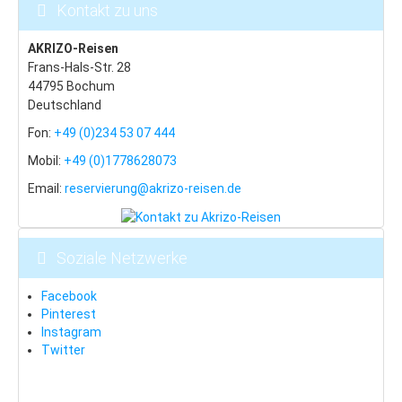
Neklid
Kontakt zu uns
Hotel-Tipps
AKRIZO-Reisen
Böhmerwald
Frans-Hals-Str. 28
44795 Bochum
Last Minute
Deutschland
Zelezna Ruda
Fon:
+49 (0)234 53 07 444
Mobil:
+49 (0)1778628073
Isergebirge
Email:
reservierung@akrizo-reisen.de
Last Minute
Bedrichov
Soziale Netzwerke
Janov
Albrechtice
Facebook
Pinterest
Adlergebirge
Instagram
Twitter
Last Minute
Skiareal Ricky